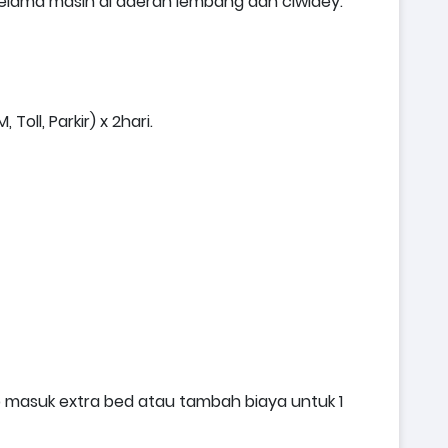
lama masih di daerah lembang dan ciwidey.
Toll, Parkir) x 2hari.
up masuk extra bed atau tambah biaya untuk 1