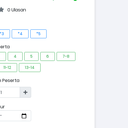
0 Ulasan
*3
*4
*5
erta
4
5
6
7-8
11-12
13-14
h Peserta
ur