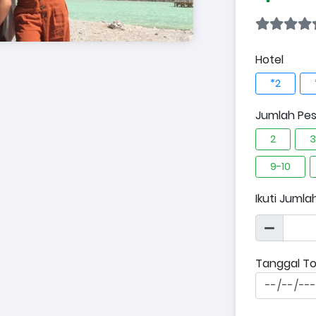
Hotel
*2
Jumlah Pes
2
3
9-10
Ikuti Jumla
Tanggal To